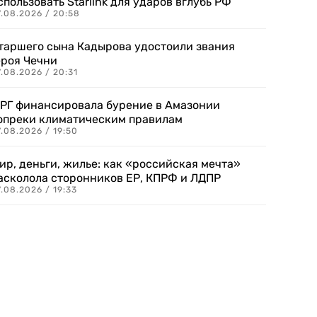
спользовать Starlink для ударов вглубь РФ
7.08.2026 / 20:58
таршего сына Кадырова удостоили звания
ероя Чечни
.08.2026 / 20:31
РГ финансировала бурение в Амазонии
опреки климатическим правилам
.08.2026 / 19:50
ир, деньги, жилье: как «российская мечта»
асколола сторонников ЕР, КПРФ и ЛДПР
.08.2026 / 19:33