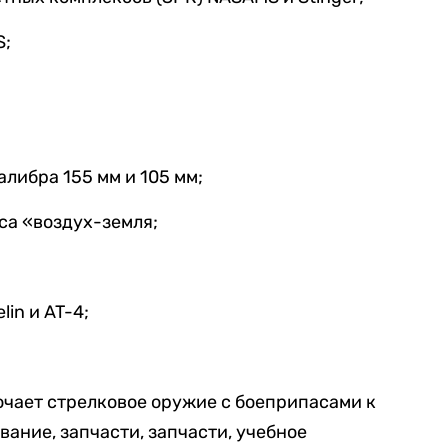
S;
либра 155 мм и 105 мм;
са «воздух-земля;
in и AT-4;
лючает стрелковое оружие с боеприпасами к
вание, запчасти, запчасти, учебное