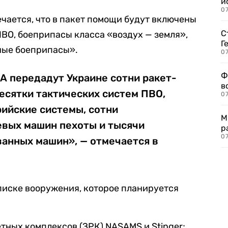
и
0
ечается, что в пакет помощи будут включены
С
ВО, боеприпасы класса «воздух — земля»,
Г
ные боеприпасы».
07
Ф
 передадут Украине сотни ракет-
в
есятки тактических систем ПВО,
07
ийские системы, сотни
М
евых машин пехоты и тысячи
р
07
анных машин», — отмечается в
писке вооружения, которое планируется
тных комплексов (ЗРК) NASAMS и Stinger;