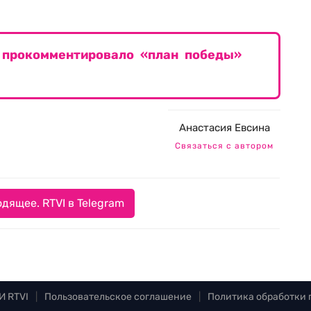
 прокомментировало «план победы»
Анастасия Евсина
Связаться с автором
дящее. RTVI в Telegram
И RTVI
|
Пользовательское соглашение
|
Политика обработки