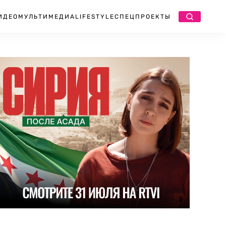
ИДЕО
МУЛЬТИМЕДИА
LIFESTYLE
СПЕЦПРОЕКТЫ