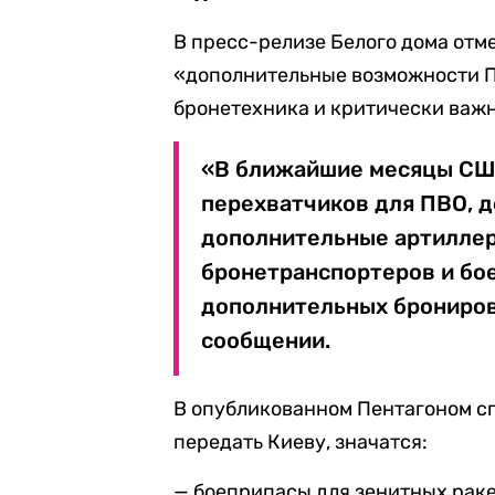
В пресс-релизе Белого дома отм
«дополнительные возможности П
бронетехника и критически важ
«В ближайшие месяцы США
перехватчиков для ПВО, д
дополнительные артиллер
бронетранспортеров и бо
дополнительных брониров
сообщении.
В опубликованном Пентагоном с
передать Киеву, значатся:
— боеприпасы для зенитных раке