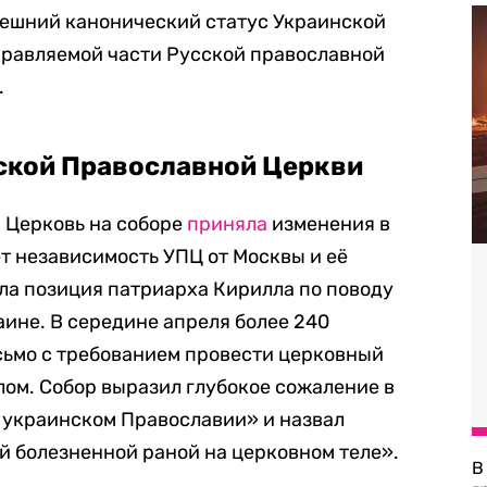
нешний канонический статус Украинской
правляемой части Русской православной
.
ской Православной Церкви
 Церковь на соборе
приняла
изменения в
ет независимость УПЦ от Москвы и её
ла позиция патриарха Кирилла по поводу
аине.
В середине апреля более 240
ьмо с требованием провести церковный
лом.
Собор выразил глубокое сожаление в
в украинском Православии» и назвал
 болезненной раной на церковном теле».
В