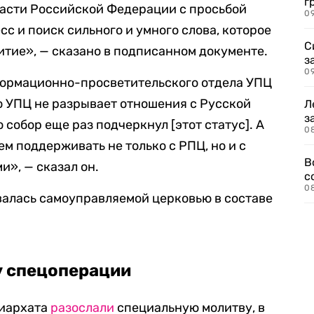
г
ласти Российской Федерации с просьбой
09
с и поиск сильного и умного слова, которое
С
итие», — сказано в подписанном документе.
з
0
ормационно-просветительского отдела УПЦ
о УПЦ не разрывает отношения с Русской
Л
з
собор еще раз подчеркнул [этот статус]. А
0
м поддерживать не только с РПЦ, но и с
В
», — сказал он.
с
0
валась самоуправляемой церковью в составе
у спецоперации
риархата
разослали
специальную молитву, в