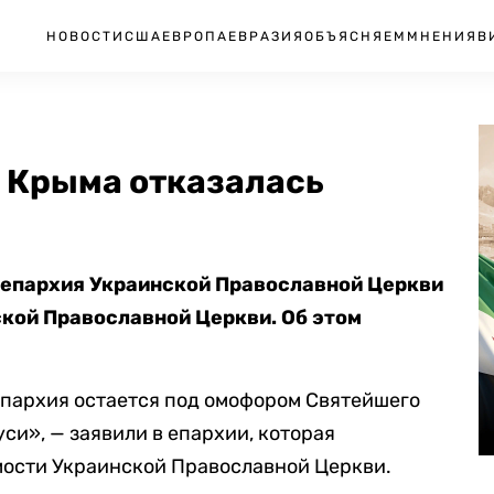
НОВОСТИ
США
ЕВРОПА
ЕВРАЗИЯ
ОБЪЯСНЯЕМ
МНЕНИЯ
В
 Крыма отказалась
епархия Украинской Православной Церкви
ской Православной Церкви. Об этом
пархия остается под омофором Святейшего
си», — заявили в епархии, которая
мости Украинской Православной Церкви.