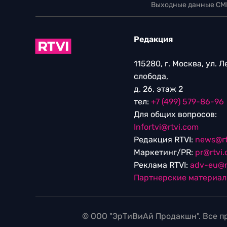
Выходные данные СМ
Редакция
115280, г. Москва, ул. 
слобода,
д. 26, этаж 2
тел:
+7 (499) 579-86-96
Для общих вопросов:
Infortvi@rtvi.com
Редакция RTVI:
news@rt
Маркетинг/PR:
pr@rtvi
Реклама RTVI:
adv-eu@r
Партнерские материа
© ООО "ЭрТиВиАй Продакшн". Все пр