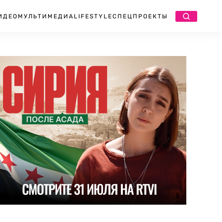
ИДЕО
МУЛЬТИМЕДИА
LIFESTYLE
СПЕЦПРОЕКТЫ