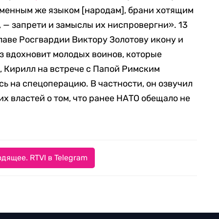
еменным же языком [народам], брани хотящим
 — запрети и замыслы их ниспровергни». 13
лаве Росгвардии Виктору Золотову икону и
аз вдохновит молодых воинов, которые
, Кирилл на встрече с Папой Римским
сь на спецоперацию. В частности, он озвучил
 властей о том, что ранее НАТО обещало не
дящее. RTVI в Telegram