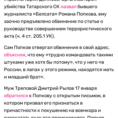
убийства Татарского СК
назвал
бывшего
журналиста «Белсата» Романа Попкова, ему
заочно предъявлено обвинение по статье о
руководстве совершением террористического
акта (ч. 4 ст. 205.1 УК).
Сам Попков отвергал обвинения в свой адрес,
объясняя
, что ему «трудно командовать такими
штуками уже хотя бы потому», что у него «в
России, в лапах у этого режима, находятся мать
и младший брат».
Муж Треповой Дмитрий Рылов 17 января
обратился
к Попкову с открытым письмом, в
котором призвал его признаться в
причастности к покушению на военкора и
рассказать «как все происходило». Попков