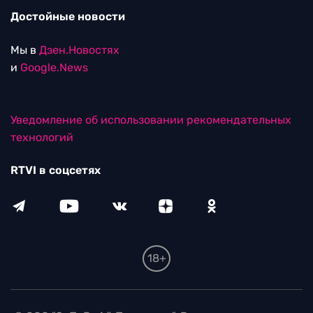
Достойные новости
Мы в
Дзен.Новостях
и
Google.News
Уведомление об использовании рекомендательных
технологий
RTVI в соцсетях
18+