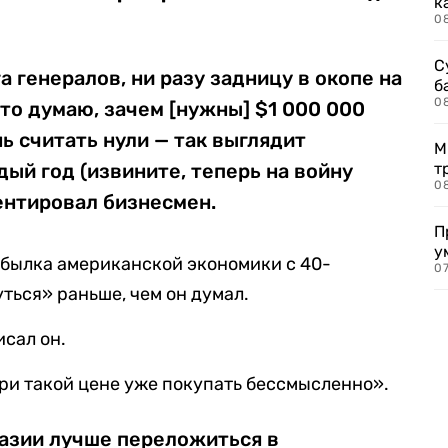
к
0
С
а генералов, ни разу задницу в окопе на
б
0
то думаю, зачем [нужны] $1 000 000
нь считать нули — так выглядит
М
дый год (извините, теперь на войну
т
0
ентировал бизнесмен.
П
у
обылка американской экономики с 40-
07
ться» раньше, чем он думал.
исал он.
ри такой цене уже покупать бессмысленно».
уазии лучше переложиться в