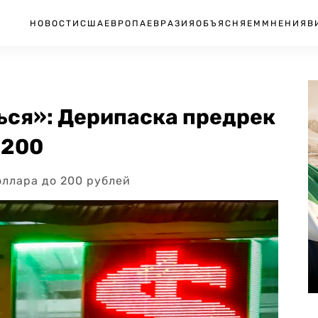
НОВОСТИ
США
ЕВРОПА
ЕВРАЗИЯ
ОБЪЯСНЯЕМ
МНЕНИЯ
В
ься»: Дерипаска предрек
₽200
оллара до 200 рублей