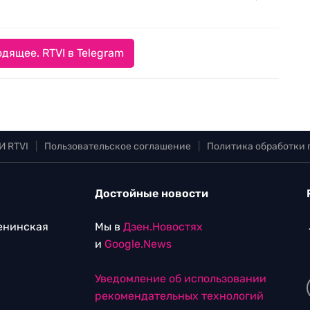
дящее. RTVI в Telegram
И RTVI
|
Пользовательское соглашение
|
Политика обработки
Достойные новости
Ленинская
Мы в
Дзен.Новостях
и
Google.News
Уведомление об использовании
рекомендательных технологий