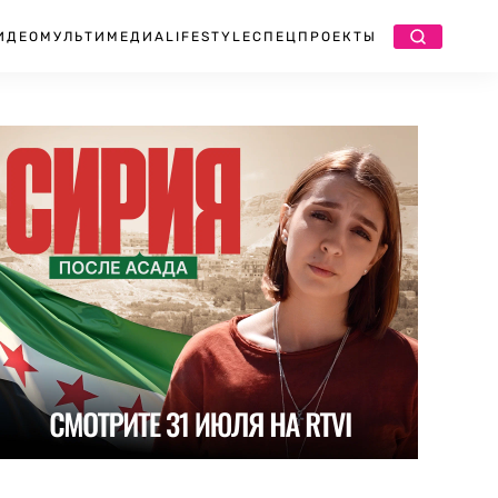
ИДЕО
МУЛЬТИМЕДИА
LIFESTYLE
СПЕЦПРОЕКТЫ