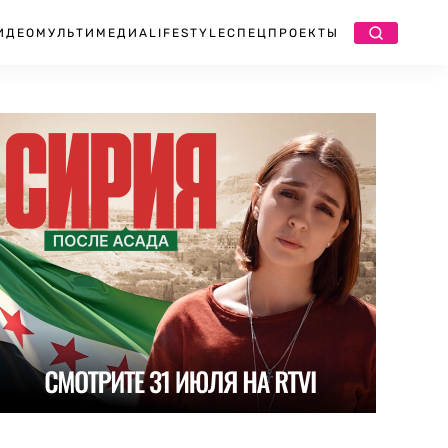
ИДЕО
МУЛЬТИМЕДИА
LIFESTYLE
СПЕЦПРОЕКТЫ