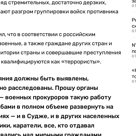
з
яд стремительных, достаточно дерзких,
07
ают разгром группировки войск противника
Р
с
07
л, что в соответствии с российским
военные, а также граждане других стран и
N
п
ритории страны и совершавшие преступления
07
, квалифицируются как «террористы».
«
т
яния должны быть выявлены,
07
но расследованы. Прошу органы
 — военных прокуроров такую работу
бами в полном объеме развернуть на
х — и в Судже, и в других населенных
ики, каратели, все, кто отдавал
евались над мирными гражданами,