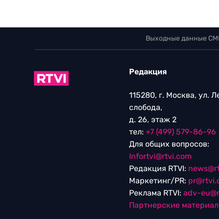
Выходные данные СМ
Редакция
115280, г. Москва, ул. 
слобода,
д. 26, этаж 2
тел:
+7 (499) 579-86-96
Для общих вопросов:
Infortvi@rtvi.com
Редакция RTVI:
news@rt
Маркетинг/PR:
pr@rtvi
Реклама RTVI:
adv-eu@r
Партнерские материа