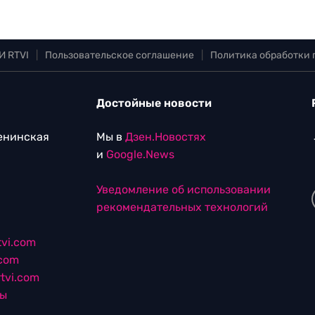
И RTVI
|
Пользовательское соглашение
|
Политика обработки
Достойные новости
Ленинская
Мы в
Дзен.Новостях
и
Google.News
Уведомление об использовании
рекомендательных технологий
vi.com
.com
tvi.com
лы