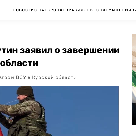
НОВОСТИ
США
ЕВРОПА
ЕВРАЗИЯ
ОБЪЯСНЯЕМ
МНЕНИЯ
В
утин заявил о завершении
 области
згром ВСУ в Курской области