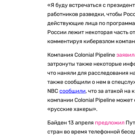
«Я буду встречаться с президен
работников разведки, чтобы Росс
действующие лица по программа
России лежит некоторая часть от
комментируя кибервзлом компании
Компания Colonial Pipeline
заявил
затронуты также некоторые инф
что наняли для расследования н
также сообщили о нем в спецслу
NBC
с
ообщили
, что за атакой н
компании Colonial Pipeline может
«русские хакеры».
Байден 13 апреля
предложил
Пут
стран во время телефонной бес