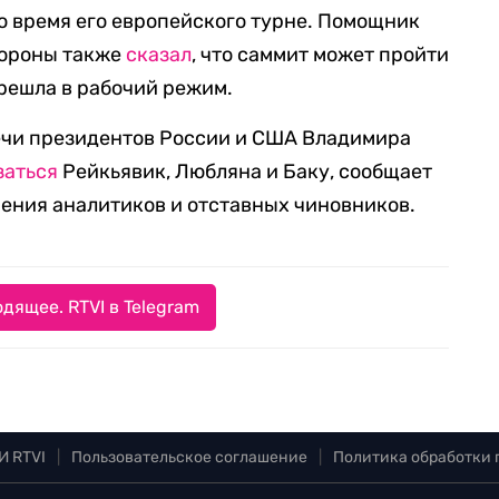
во время его европейского турне. Помощник
тороны также
сказал
, что саммит может пройти
ерешла в рабочий режим.
ечи президентов России и США Владимира
заться
Рейкьявик, Любляна и Баку, сообщает
мнения аналитиков и отставных чиновников.
дящее. RTVI в Telegram
И RTVI
|
Пользовательское соглашение
|
Политика обработки