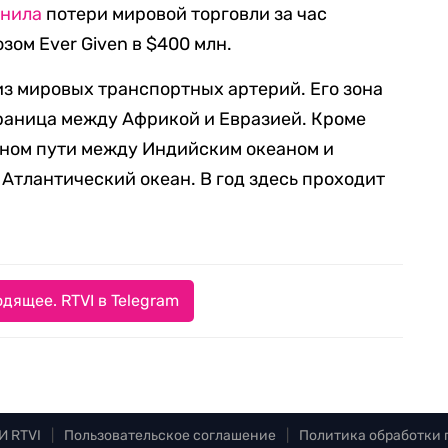
енила
потери мировой торговли за час
ом Ever Given в $400 млн.
з мировых транспортных артерий. Его зона
раница между Африкой и Евразией. Кроме
одном пути между Индийским океаном и
Атлантический океан. В год здесь проходит
дящее. RTVI в Telegram
И RTVI
|
Пользовательское соглашение
|
Политика обработки