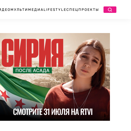
ИДЕО
МУЛЬТИМЕДИА
LIFESTYLE
СПЕЦПРОЕКТЫ