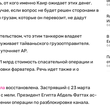
о
ь, от кого именно Каир ожидает этих денег.
06
лучае, если вопрос не будет решен сторонами в
R
 грузам, которые он перевозит, не дадут
И
0
тельством, что этим танкером владеет
В
Е
луживает тайваньского грузоотправителя.
06
 уточняет AP.
П
$1 млрд стоимость спасательной операции и
о
06
овки фарватера. Речь идет также и о
ла
восстановлена. Застрявший с 23 марта
с мели. Президент Египта Абдель Фаттах ас-
ении операции по разблокировке канала.