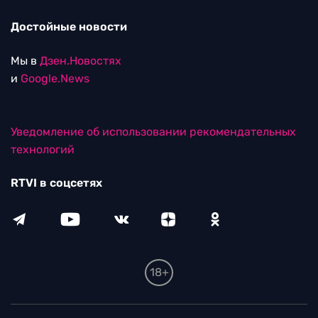
Достойные новости
Мы в
Дзен.Новостях
и
Google.News
Уведомление об использовании рекомендательных
технологий
RTVI в соцсетях
18+