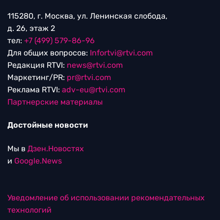
115280, г. Москва, ул. Ленинская слобода,
д. 26, этаж 2
тел:
+7 (499) 579-86-96
Для общих вопросов:
Infortvi@rtvi.com
Редакция RTVI:
news@rtvi.com
Маркетинг/PR:
pr@rtvi.com
Реклама RTVI:
adv-eu@rtvi.com
Партнерские материалы
Достойные новости
Мы в
Дзен.Новостях
и
Google.News
Уведомление об использовании рекомендательных
технологий