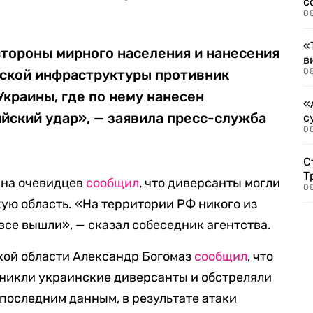
с
0
«
стороны мирного населения и нанесения
в
ской инфраструктуры противник
0
краины, где по нему нанесен
«
йский удар», — заявила пресс-служба
с
08
С
Т
 на очевидцев
сообщил
, что диверсанты могли
08
ую область. «На территории РФ никого из
все вышли», — сказал собеседник агентства.
кой области
Александр Богомаз
сообщил
, что
оникли украинские диверсанты и обстреляли
 последним данным, в результате атаки