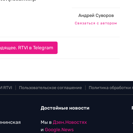
Андрей Суворов
Связаться с автором
дящее. RTVI в Telegram
И RTVI
|
Пользовательское соглашение
|
Политика обработки
Достойные новости
Ленинская
Мы в
Дзен.Новостях
и
Google.News