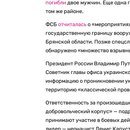
погибли
двое мужчин. Еще одна 
том же районе.
ФСБ
отчиталась
о «мероприятия
государственную границу воору
Брянской области. Позже спецсл
обнаружено «множество взрывны
Президент России Владимир Пу
Советник главы офиса украинск
информацию о проникновении ук
территорию «классической пров
Ответственность за произошедше
добровольческий корпус» — под
принимают участие в боевых дей
лидер — неонацист Денис Капуст