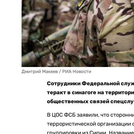
Дмитрий Макеев / РИА Новости
Сотрудники Федеральной служ
теракт в синагоге на территор
общественных связей спецсл
В ЦОС ФСБ заявили, что сторон
террористической организации с
группировки из Сирии. Название