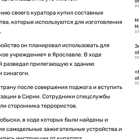
о
0
нию своего куратора купил составные
М
ва, которые используются для изготовления
М
.
05
ойство он планировал использовать для
Э
о
кое учреждение» в Ярославле. В ходе
05
й разведал прилегающую к зданию
«
 синагоги.
о
05
трану после совершения поджога и вступить
изации в Сирии. Сотрудники спецслужбы
ли сторонника террористов.
 обыски, в ходе которых были найдены и
ия самодельные зажигательные устройства и
ились инструкции от куратора.