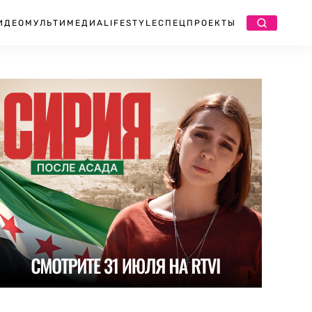
ИДЕО
МУЛЬТИМЕДИА
LIFESTYLE
СПЕЦПРОЕКТЫ