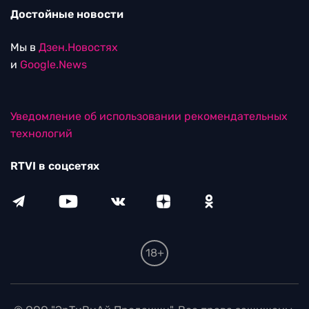
Достойные новости
Мы в
Дзен.Новостях
и
Google.News
Уведомление об использовании рекомендательных
технологий
RTVI в соцсетях
18+