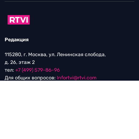
Редакция
115280, г. Москва, ул. Ленинская слобода,
д. 26, этаж 2
тел:
+7 (499) 579-86-96
Для общих вопросов:
Infortvi@rtvi.com
Редакция RTVI:
news@rtvi.com
Маркетинг/PR:
pr@rtvi.com
Реклама RTVI:
adv-eu@rtvi.com
Партнерские материалы
Достойные новости
Мы в
Дзен.Новостях