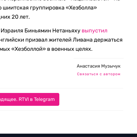
ю шиитская группировка «Хезболла»
них 20 лет.
р Израиля Биньямин Нетаньяху
выпустил
английски призвал жителей Ливана держаться
емых «Хезболлой» в военных целях.
Анастасия Музычук
Связаться с автором
дящее. RTVI в Telegram