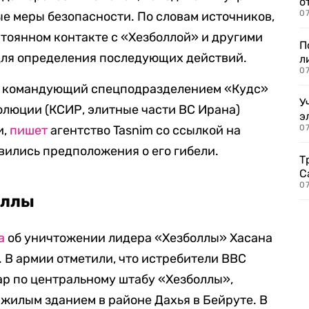
о
07
е меры безопасности. По словам источников,
стоянном контакте с «Хезболлой» и другими
П
ля определения последующих действий.
л
07
я командующий спецподразделением «Кудс»
У
люции (КСИР, элитные части ВС Ирана)
э
и,
пишет
агентство Tasnim со ссылкой на
07
вились предположения о его гибели.
Т
С
07
аллы
а
об уничтожении лидера «Хезболлы» Хасана
. В армии отметили, что истребители ВВС
ар по центральному штабу «Хезболлы»,
жилым зданием в районе Дахья в Бейруте. В