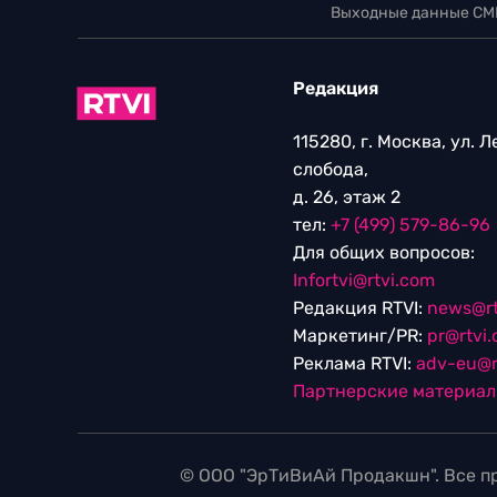
Выходные данные СМ
Редакция
115280, г. Москва, ул. 
слобода,
д. 26, этаж 2
тел:
+7 (499) 579-86-96
Для общих вопросов:
Infortvi@rtvi.com
Редакция RTVI:
news@rt
Маркетинг/PR:
pr@rtvi
Реклама RTVI:
adv-eu@r
Партнерские материа
© ООО "ЭрТиВиАй Продакшн". Все пр