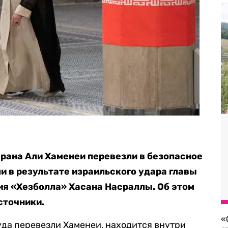
Ирана Али Хаменеи перевезли в безопасное
и в результате израильского удара главы
я «Хезболла» Хасана Насраллы. Об этом
сточники.
«
куда перевезли Хаменеи, находится внутри