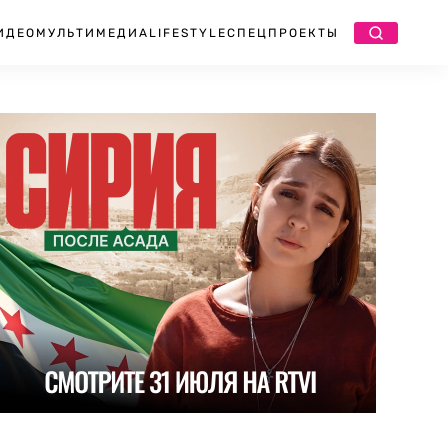
ИДЕО
МУЛЬТИМЕДИА
LIFESTYLE
СПЕЦПРОЕКТЫ