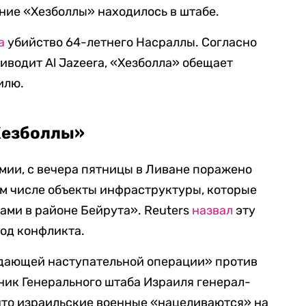
ние «Хезболлы» находилось в штабе.
а
убийство 64-летнего Насраллы. Согласно
иводит Al Jazeera, «Хезболла» обещает
илю.
Хезболлы»
мии, с вечера пятницы в Ливане поражено
том числе объекты инфраструктуры, которые
ами в районе Бейрута». Reuters
назвал
эту
год конфликта.
дающей наступательной операции» против
ник Генерального штаба Израиля генерал-
 что израильские военные «нацеливаются» на