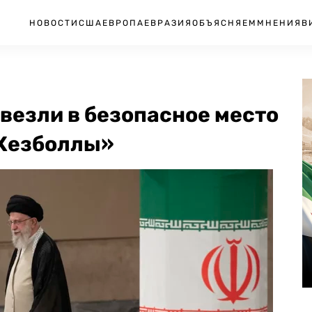
НОВОСТИ
США
ЕВРОПА
ЕВРАЗИЯ
ОБЪЯСНЯЕМ
МНЕНИЯ
В
везли в безопасное место
«Хезболлы»