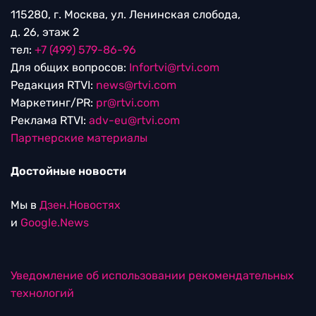
115280, г. Москва, ул. Ленинская слобода,
д. 26, этаж 2
тел:
+7 (499) 579-86-96
Для общих вопросов:
Infortvi@rtvi.com
Редакция RTVI:
news@rtvi.com
Маркетинг/PR:
pr@rtvi.com
Реклама RTVI:
adv-eu@rtvi.com
Партнерские материалы
Достойные новости
Мы в
Дзен.Новостях
и
Google.News
Уведомление об использовании рекомендательных
технологий