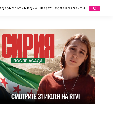
ИДЕО
МУЛЬТИМЕДИА
LIFESTYLE
СПЕЦПРОЕКТЫ