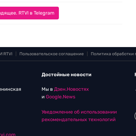
дящее. RTVI в Telegram
И RTVI
|
Пользовательское соглашение
|
Политика обработки
Достойные новости
Ленинская
Мы в
Дзен.Новостях
и
Google.News
Уведомление об использовании
рекомендательных технологий
vi.com