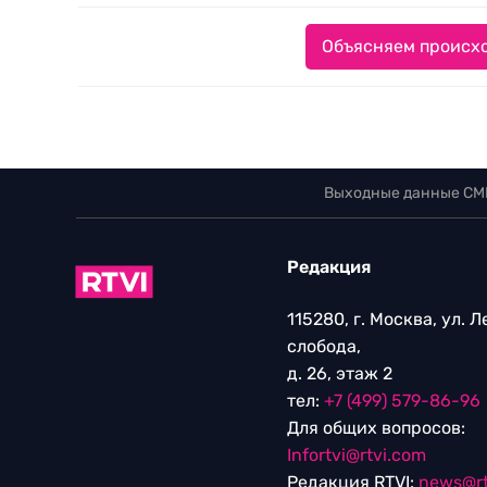
Объясняем происхо
Выходные данные СМ
Редакция
115280, г. Москва, ул. 
слобода,
д. 26, этаж 2
тел:
+7 (499) 579-86-96
Для общих вопросов:
Infortvi@rtvi.com
Редакция RTVI:
news@rt