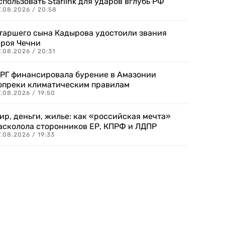
спользовать Starlink для ударов вглубь РФ
7.08.2026 / 20:58
таршего сына Кадырова удостоили звания
ероя Чечни
.08.2026 / 20:31
РГ финансировала бурение в Амазонии
опреки климатическим правилам
.08.2026 / 19:50
ир, деньги, жилье: как «российская мечта»
асколола сторонников ЕР, КПРФ и ЛДПР
.08.2026 / 19:33