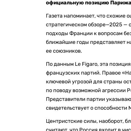
официальную позицию Парижа 
Газета напоминает, что схожие 
стратегическом обзоре—2025 — 
подходы Франции к вопросам безо
ближайшие годы представляет н
ее союзников.
По данным Le Figaro, эта позици
французских партий. Правое «Н
ключевой угрозой для страны ос
по поводу возможной агрессии 
Представители партии указывают,
свидетельствует о способности 
Центристские силы, наоборот, б
считают, что Россия входит в чи