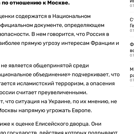
и
по отношению к Москве.
0
оценки содержатся в Национальном
С
официальном документе, определяющем
Г
07
пасности. В нем говорится, что Россия в
аиболее прямую угрозу интересам Франции и
Ф
в
07
я не является общепринятой среди
М
ациональное объединение» подчеркивает, что
р
07
тается исламистский терроризм, а опасения
России считает преувеличенными.
 что ситуация на Украине, по их мнению, не
Москвы напрямую угрожать Европе.
лиже к оценке Елисейского дворца. Они
сло государств, действия которых подрывают