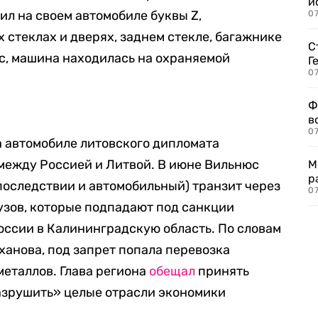
и
ил на своем автомобиле буквы Z,
0
 стеклах и дверях, заднем стекле, багажнике
С
с, машина находилась на охраняемой
Г
07
Ф
в
07
а автомобиле литовского дипломата
между Россией и Литвой. В июне Вильнюс
М
р
оследствии и автомобильный) транзит через
07
узов, которые подпадают под санкции
России в Калининградскую область. По словам
ханова, под запрет попала перевозка
металлов. Глава региона
обещал
принять
азрушить» целые отрасли экономики