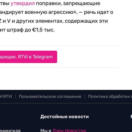
итвы
утвердил
поправки, запрещающие
андирует военную агрессию», — речь идет о
Z и V и других элементах, содержащих эти
ит штраф до €1,5 тыс.
дящее. RTVI в Telegram
И RTVI
|
Пользовательское соглашение
|
Политика обработки
Достойные новости
Ленинская
Мы в
Дзен.Новостях