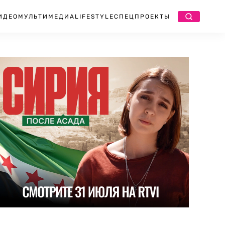
ИДЕО
МУЛЬТИМЕДИА
LIFESTYLE
СПЕЦПРОЕКТЫ