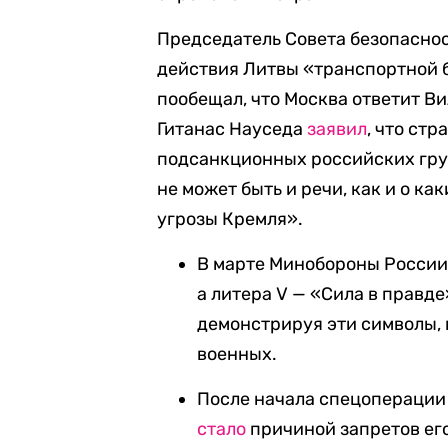
Председатель Совета безопасно
действия Литвы «транспортной 
пообещал, что Москва ответит В
Гитанас Науседа
заявил
, что ст
подсанкционных российских грузо
не может быть и речи, как и о ка
угрозы Кремля».
В марте Минобороны Росси
а литера V — «Сила в правд
демонстрируя эти символы,
военных.
После начала спецоперации
стало
причиной запретов его