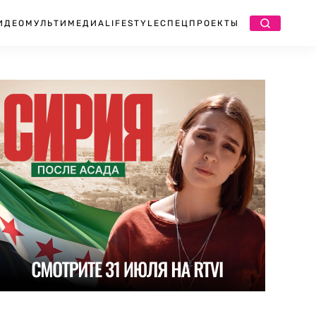
ИДЕО
МУЛЬТИМЕДИА
LIFESTYLE
СПЕЦПРОЕКТЫ