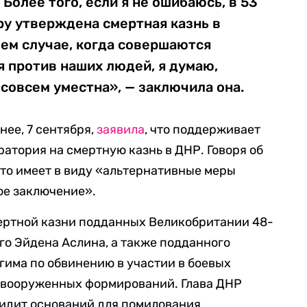
Более того, если я не ошибаюсь, в 53
ру утверждена смертная казнь в
шем случае, когда совершаются
 против наших людей, я думаю,
 совсем уместна», — заключила она.
нее, 7 сентября,
заявила
, что поддерживает
ратория на смертную казнь в ДНР. Говоря об
что имеет в виду «альтернативные меры
ое заключение».
ертной казни подданных Великобритании 48-
го Эйдена Аслина, а также подданного
гима по обвинению в участии в боевых
х вооруженных формирований. Глава ДНР
 видит оснований для помилования