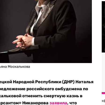
ьяна Москалькова
ецкой Народной Республики (ДНР) Наталья
редложение российского омбудсмена по
альковой отменить смертную казнь в
«
мерсантом» Никанорова
заявила
, что