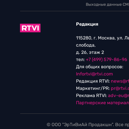
Выходные данные СМ
Редакция
115280, г. Москва, ул. 
слобода,
д. 26, этаж 2
тел:
+7 (499) 579-86-96
Для общих вопросов:
Infortvi@rtvi.com
Редакция RTVI:
news@rt
Маркетинг/PR:
pr@rtvi
Реклама RTVI:
adv-eu@r
Партнерские материа
© ООО "ЭрТиВиАй Продакшн". Все пр