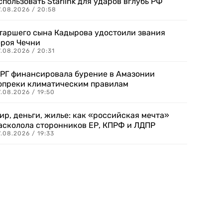
спользовать Starlink для ударов вглубь РФ
7.08.2026 / 20:58
таршего сына Кадырова удостоили звания
ероя Чечни
.08.2026 / 20:31
РГ финансировала бурение в Амазонии
опреки климатическим правилам
.08.2026 / 19:50
ир, деньги, жилье: как «российская мечта»
асколола сторонников ЕР, КПРФ и ЛДПР
.08.2026 / 19:33