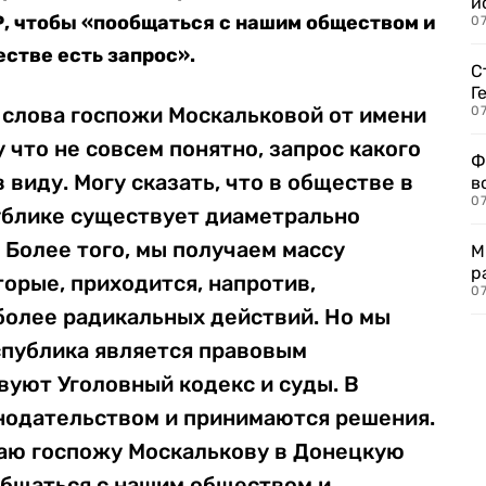
и
, чтобы «пообщаться с нашим обществом и
0
естве есть запрос».
С
Г
слова госпожи Москальковой от имени
07
 что не совсем понятно, запрос какого
Ф
виду. Могу сказать, что в обществе в
в
07
блике существует диаметрально
Более того, мы получаем массу
М
р
торые, приходится, напротив,
07
более радикальных действий. Но мы
спублика является правовым
твуют Уголовный кодекс и суды. В
онодательством и принимаются решения.
аю госпожу Москалькову в Донецкую
бщаться с нашим обществом и