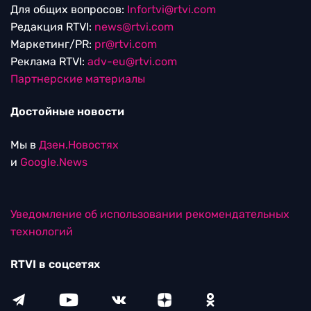
Для общих вопросов:
Infortvi@rtvi.com
Редакция RTVI:
news@rtvi.com
Маркетинг/PR:
pr@rtvi.com
Реклама RTVI:
adv-eu@rtvi.com
Партнерские материалы
Достойные новости
Мы в
Дзен.Новостях
и
Google.News
Уведомление об использовании рекомендательных
технологий
RTVI в соцсетях