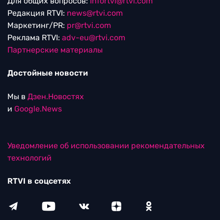
Для общих вопросов:
Infortvi@rtvi.com
Редакция RTVI:
news@rtvi.com
Маркетинг/PR:
pr@rtvi.com
Реклама RTVI:
adv-eu@rtvi.com
Партнерские материалы
Достойные новости
Мы в
Дзен.Новостях
и
Google.News
Уведомление об использовании рекомендательных
технологий
RTVI в соцсетях