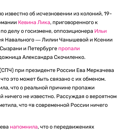
о известно об исчезновении из колоний, 19-
ермании
Кевина Лика
, приговоренного к
по делу о госизмене, оппозиционера
Ильи
сея Навального ― Лилии Чанышевой и Ксении
в Сызрани и Петербурге
пропали
удожница Александра Скочиленко.
 (СПЧ) при президенте России Ева Меркачева
, что это может быть связано с их обменом.
ла, что о реальной причине пропажи
й ничего не известно. Рассуждая о вероятном
метила, что «в современной России ничего
чева
напомнила
, что о передвижениях