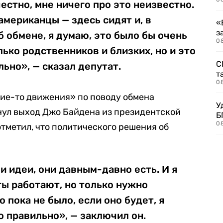
естно, мне ничего про это неизвестно.
 американцы — здесь сидят и, в
«
з
б обмене, я думаю, это было бы очень
08
лько родственников и близких, но и это
С
ьно», — сказал депутат.
т
0
кие-то движения» по поводу обмена
У
ул выход Джо Байдена из президентской
Б
0
отметил, что политического решения об
и идеи, они давным-давно есть. И я
ы работают, но только нужно
 пока не было, если оно будет, я
 правильно», — заключил он.