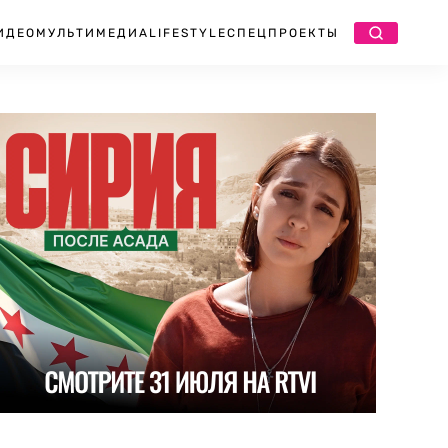
ИДЕО
МУЛЬТИМЕДИА
LIFESTYLE
СПЕЦПРОЕКТЫ