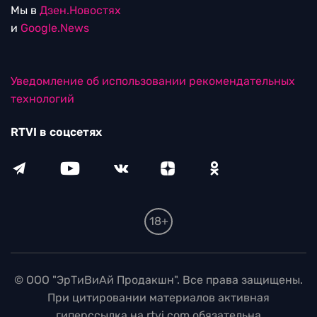
Мы в
Дзен.Новостях
и
Google.News
Уведомление об использовании рекомендательных
технологий
RTVI в соцсетях
18+
© ООО "ЭрТиВиАй Продакшн". Все права защищены.
При цитировании материалов активная
гиперссылка на rtvi.com обязательна