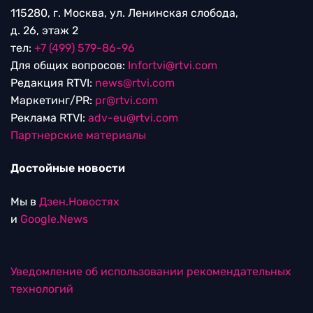
115280, г. Москва, ул. Ленинская слобода,
д. 26, этаж 2
тел:
+7 (499) 579-86-96
Для общих вопросов:
Infortvi@rtvi.com
Редакция RTVI:
news@rtvi.com
Маркетинг/PR:
pr@rtvi.com
Реклама RTVI:
adv-eu@rtvi.com
Партнерские материалы
Достойные новости
Мы в
Дзен.Новостях
и
Google.News
Уведомление об использовании рекомендательных
технологий