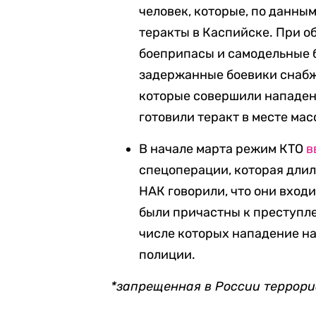
человек, которые, по данны
теракты в Каспийске. При о
боеприпасы и самодельные 
задержанные боевики снабж
которые совершили нападени
готовили теракт в месте ма
В начале марта режим КТО
в
спецоперации, которая длил
НАК говорили, что они вход
были причастны к преступл
числе которых нападение на
полиции.
*запрещенная в России террори