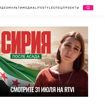
ИДЕО
МУЛЬТИМЕДИА
LIFESTYLE
СПЕЦПРОЕКТЫ