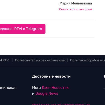
Мария Мельникова
Связаться с автором
дящее. RTVI в Telegram
И RTVI
|
Пользовательское соглашение
|
Политика обработки
Достойные новости
Ленинская
Мы в
Дзен.Новостях
и
Google.News