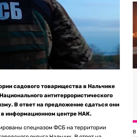
ории садового товарищества в Нальчике
 Национального антитеррористического
зму. В ответ на предложение сдаться они
в информационном центре НАК.
кированы спецназом ФСБ на территории
В
ородского округа Нальчик. В ответ на