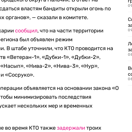
г
09
сдаться властям бандиты открыли огонь по
 органов», — сказали в комитете.
С
з
карии
сообщил
, что на части территории
0
региона был объявлен режим
Л
. В штабе уточнили, что КТО проводится на
з
0
в «Ветеран-1», «Дубки-1», «Дубки-2»,
«Насып», «Нива-2», «Нива-3», «Нур»,
В
с
 и «Сосруко».
0
перации объявляется на основании закона «О
чтобы минимизировать последствия
ускает нескольких мер и временных
не во время КТО также
задержали
троих