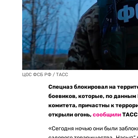
ЦОС ФСБ РФ / ТАСС
Спецназ блокировал на террит
боевиков, которые, по данным
комитета, причастны к террори
открыли огонь,
сообщили
ТАСС 
«Сегодня ночью они были забло
садового товарищества „Насып“ г