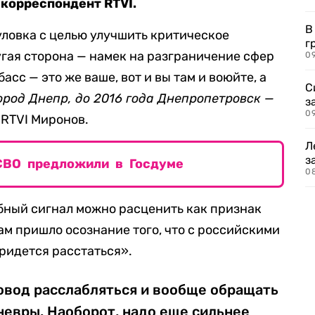
 корреспондент RTVI.
В
уловка с целью улучшить критическое
г
угая сторона — намек на разграничение сфер
09
асс — это же ваше, вот и вы там и воюйте, а
С
ород Днепр, до 2016 года Днепропетровск —
з
0
 RTVI Миронов.
Л
з
СВО предложили в Госдуме
0
бный сигнал можно расценить как признак
ам пришло осознание того, что с российскими
ридется расстаться».
повод расслабляться и вообще обращать
невры. Наоборот, надо еще сильнее