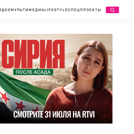
ИДЕО
МУЛЬТИМЕДИА
LIFESTYLE
СПЕЦПРОЕКТЫ