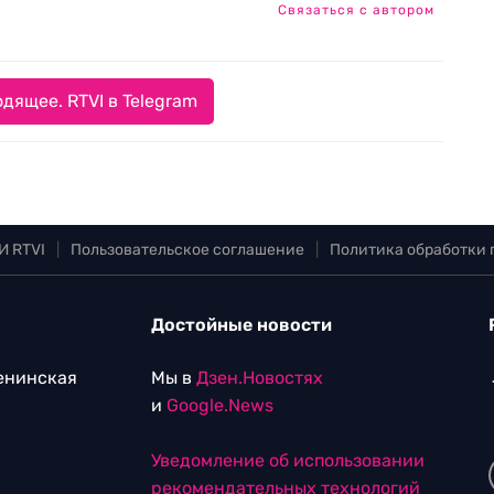
Связаться с автором
дящее. RTVI в Telegram
И RTVI
|
Пользовательское соглашение
|
Политика обработки
Достойные новости
Ленинская
Мы в
Дзен.Новостях
и
Google.News
Уведомление об использовании
рекомендательных технологий