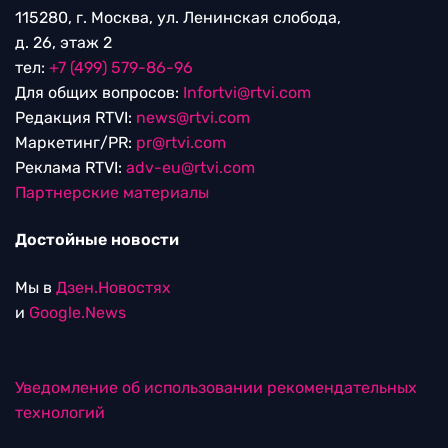
115280, г. Москва, ул. Ленинская слобода,
д. 26, этаж 2
тел:
+7 (499) 579-86-96
Для общих вопросов:
Infortvi@rtvi.com
Редакция RTVI:
news@rtvi.com
Маркетинг/PR:
pr@rtvi.com
Реклама RTVI:
adv-eu@rtvi.com
Партнерские материалы
Достойные новости
Мы в
Дзен.Новостях
и
Google.News
Уведомление об использовании рекомендательных
технологий