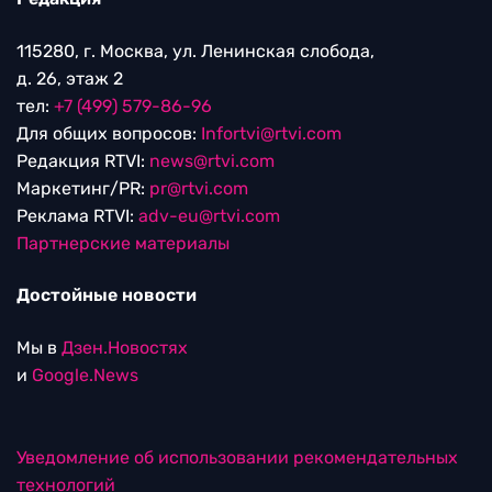
115280, г. Москва, ул. Ленинская слобода,
д. 26, этаж 2
тел:
+7 (499) 579-86-96
Для общих вопросов:
Infortvi@rtvi.com
Редакция RTVI:
news@rtvi.com
Маркетинг/PR:
pr@rtvi.com
Реклама RTVI:
adv-eu@rtvi.com
Партнерские материалы
Достойные новости
Мы в
Дзен.Новостях
и
Google.News
Уведомление об использовании рекомендательных
технологий