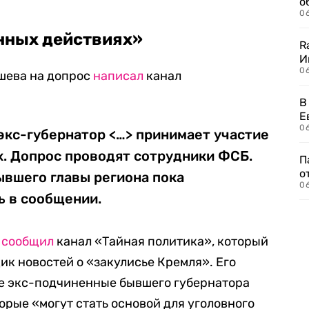
о
06
нных действиях»
R
И
0
шева на допрос
написал
канал
В
Е
06
экс-губернатор <…> принимает участие
х. Допрос проводят сотрудники ФСБ.
П
о
ывшего главы региона пока
06
ь в сообщении.
а
сообщил
канал «Тайная политика», который
ик новостей о «закулисье Кремля». Его
ие экс-подчиненные бывшего губернатора
орые «могут стать основой для уголовного