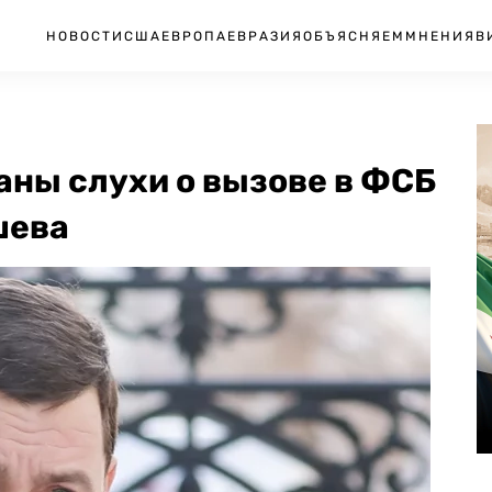
НОВОСТИ
США
ЕВРОПА
ЕВРАЗИЯ
ОБЪЯСНЯЕМ
МНЕНИЯ
В
заны слухи о вызове в ФСБ
шева