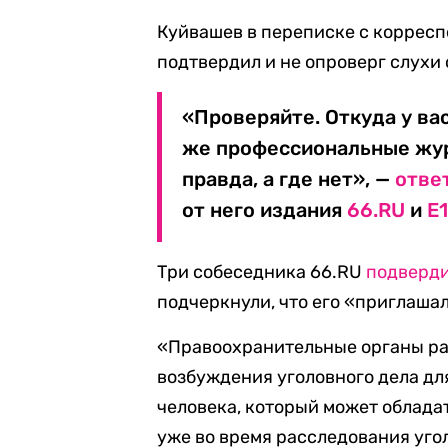
Куйвашев в переписке с корресп
подтвердил и не опроверг слухи 
«Проверяйте. Откуда у ва
же профессиональные жур
правда, а где нет», —
отве
от него издания
66.RU
и
E
Три собеседника 66.RU
подверд
подчеркнули, что его «приглашал
«Правоохранительные органы ра
возбуждения уголовного дела дл
человека, который может облад
уже во время расследования уго