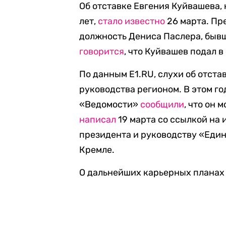
Об отставке Евгения Куйвашева,
лет,
стало известно
26 марта. Пр
должность Дениса Паслера, бывш
говорится
, что Куйвашев подал 
По данным E1.RU, слухи об отст
руководства регионом. В этом го
«Ведомости»
сообщили
, что он 
написал
19 марта со ссылкой на 
президента и руководству «Един
Кремле.
О дальнейших карьерных планах 