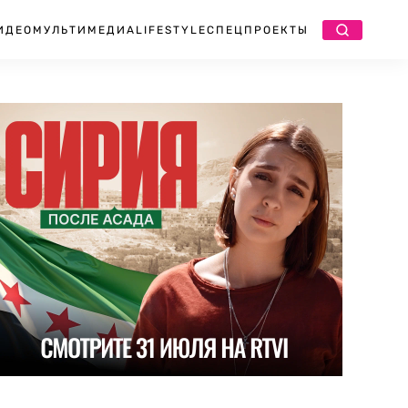
ИДЕО
МУЛЬТИМЕДИА
LIFESTYLE
СПЕЦПРОЕКТЫ