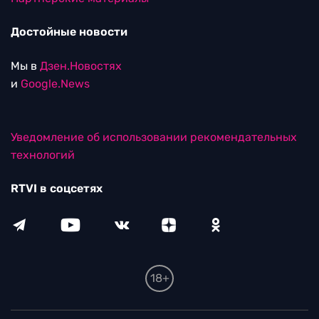
Достойные новости
Мы в
Дзен.Новостях
и
Google.News
Уведомление об использовании рекомендательных
технологий
RTVI в соцсетях
18+