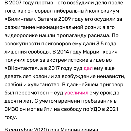
В 2007 году против него возбудили дело после
того, как он сорвал либеральный коллоквиум
«Билингва». Затем в 2009 году его осудили за
разжигание межнациональной розни: в его
видеоролике нашли пропаганду расизма. По
совокупности приговоров ему дали 3,5 года
лишения свободы. В 2014 году Марцинкевич
получил срок за экстремистские видео во
«ВКонтакте», а в 2017 году суд
дал
ему еще
девять лет колонии за возбуждение ненависти,
разбой и хулиганство. В дальнейшем приговор
был пересмотрен – суд
увеличил
ему срок до
десяти лет. С учетом времени пребывания в
СИЗО он мог выйти на свободу по УДО в 2021
году.
В сентябре 2020 года Марцинкевича