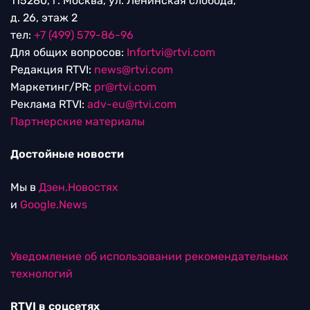
115280, г. Москва, ул. Ленинская слобода,
д. 26, этаж 2
тел:
+7 (499) 579-86-96
Для общих вопросов:
Infortvi@rtvi.com
Редакция RTVI:
news@rtvi.com
Маркетинг/PR:
pr@rtvi.com
Реклама RTVI:
adv-eu@rtvi.com
Партнерские материалы
Достойные новости
Мы в
Дзен.Новостях
и
Google.News
Уведомление об использовании рекомендательных
технологий
RTVI в соцсетях