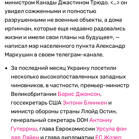
министром Канады Джастином Трюдо. <…> он
увидел сожженными и полностью
разрушенными не военные объекты, а дома
ирпинчан, которые еще недавно радовались
жизни и имели свои планы на будущее», —
написал мэр населенного пункта Александр
Маркушин в своем телеграм-канале.
За последний месяц Украину посетили
несколько высокопоставленных западных
чиновников, в частности, премьер-министр
Великобритании
Борис Джонсон
,
госсекретарь США
Энтони Блинкен
и
министр обороны страны Ллойд Остин,
генеральный секретарь ООН
Антониу
Гутерриш
, глава Еврокомиссии
Урсула фон
дер Ляйен
и глава дипломатии
ЕС Жозеп