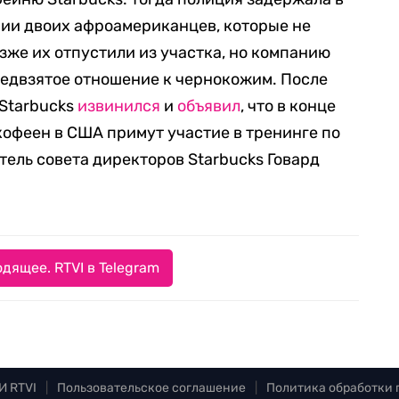
фии двоих афроамериканцев, которые не
озже их отпустили из участка, но компанию
редвзятое отношение к чернокожим. После
 Starbucks
извинился
и
объявил
, что в конце
кофеен в США примут участие в тренинге по
тель совета директоров Starbucks Говард
дящее. RTVI в Telegram
И RTVI
|
Пользовательское соглашение
|
Политика обработки