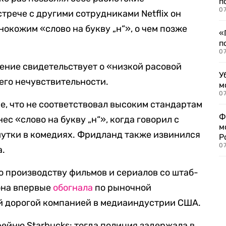
п
07
стрече с другими сотрудниками Netflix он
окожим «слово на букву „н“», о чем позже
«
п
07
едение свидетельствует о «низкой расовой
У
его нечувствительности.
м
07
е, что не соответствовал высоким стандартам
Ф
ес «слово на букву „н“», когда говорил с
м
шутки в комедиях. Фридланд также извинился
Р
07
а.
о производству фильмов и сериалов со штаб-
она впервые
обогнала
по рыночной
ой дорогой компанией в медиаиндустрии США.
фейню Starbucks: тогда полиция задержала в