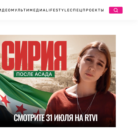
ИДЕО
МУЛЬТИМЕДИА
LIFESTYLE
СПЕЦПРОЕКТЫ