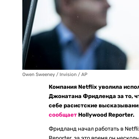
Owen Sweeney / Invision / AP
Компания Netflix уволила исп
Джонатана Фридленда за то, ч
себе расистские высказывания
сообщает
Hollywood Reporter.
Фридланд начал работать в Netfli
Reporter, за это время он нескол