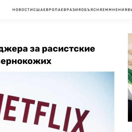
НОВОСТИ
США
ЕВРОПА
ЕВРАЗИЯ
ОБЪЯСНЯЕМ
МНЕНИЯ
В
еджера за расистские
чернокожих