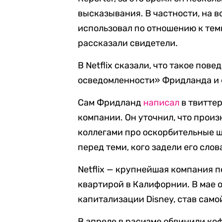
высказывания. В частности, на в
использовал по отношению к темн
рассказали свидетели.
В Netflix сказали, что такое пов
осведомленности» Фридланда и 
Сам Фридланд
написал
в твиттер
компании. Он уточнил, что произн
коллегами про оскорбительные 
перед теми, кого задели его слов
Netflix — крупнейшая компания п
квартирой в Калифорнии. В мае 
капитализации Disney, став сам
В апреле в расизме обвинили ко