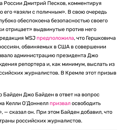
а России Дмитрий Песков, комментируя
то его
«взяли с поличным». В свою очередь
 глубоко обеспокоена безопасностью своего
ки отрицает» выдвинутые против него
е редакция WSJ
предположила
, что Гершковича
 россиян, обвиняемых в США в совершении
звало администрацию президента Джо
дения репортера и, как минимум, выслать из
ссийских журналистов. В Кремле этот призыв
 Байден Джо Байден в ответ на вопрос
ма Келли О’Доннелл
призвал
освободить
, — сказал он. При этом Байден добавил, что
страны российских журналистов.