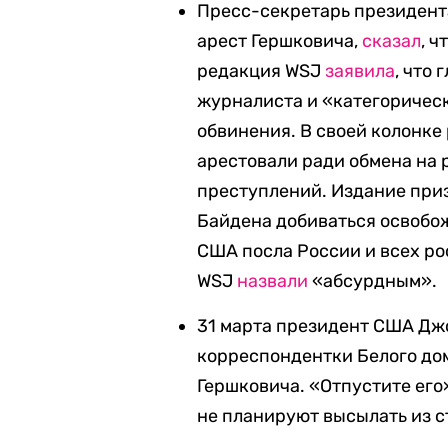
Пресс-секретарь президент
арест Гершковича,
сказал
, ч
р
едакция
WSJ
заявила
, что
журналиста и «категоричес
обвинения. В своей колонк
арестовали ради обмена на
преступлений. Издание при
Байдена добиваться освобож
США посла России и всех ро
WSJ
назвали
«абсурдным».
31 марта президент США Джо
корреспондентки Белого до
Гершковича. «Отпустите его»
не планируют высылать из 