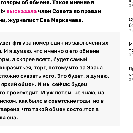
к
говоры об обмене. Такое мнение в
0
?!»
высказала
член Совета по правам
С
ии, журналист Ева Меркачева.
б
0
будет фигура номер один из заключенных
М
т
 И я думаю, что именно о его обмене
0
оры, а скорее всего, будет самый
выразиться, торг, потому что за Эвана
П
у
сложно сказать кого. Это будет, я думаю,
07
 яркий обмен. И мы сейчас будем
то происходит. И уж потом, не знаю, на
ском, как было в советские годы, но в
верена, что такой обмен состоится в
ла она.