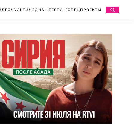
ИДЕО
МУЛЬТИМЕДИА
LIFESTYLE
СПЕЦПРОЕКТЫ