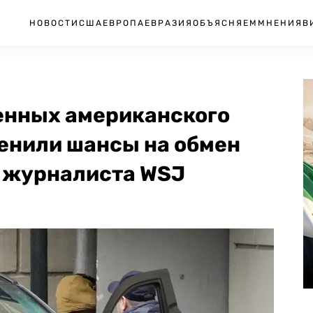
НОВОСТИ
США
ЕВРОПА
ЕВРАЗИЯ
ОБЪЯСНЯЕМ
МНЕНИЯ
В
енных американского
ценили шансы на обмен
и журналиста WSJ