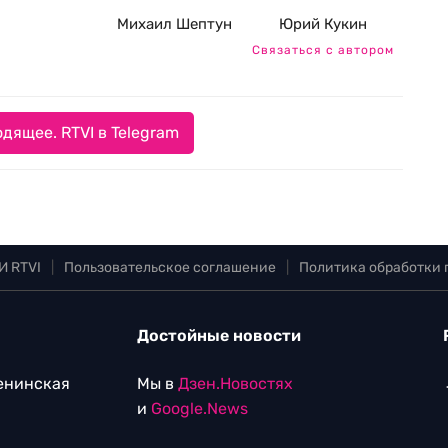
Михаил Шептун
Юрий Кукин
Связаться с автором
дящее. RTVI в Telegram
И RTVI
|
Пользовательское соглашение
|
Политика обработки
Достойные новости
Ленинская
Мы в
Дзен.Новостях
и
Google.News