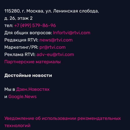
115280, г. Москва, ул. Ленинская слобода,
д. 26, этаж 2
тел:
+7 (499) 579-86-96
Для общих вопросов:
Infortvi@rtvi.com
Редакция RTVI:
news@rtvi.com
Маркетинг/PR:
pr@rtvi.com
Реклама RTVI:
adv-eu@rtvi.com
Партнерские материалы
Достойные новости
Мы в
Дзен.Новостях
и
Google.News
Уведомление об использовании рекомендательных
технологий