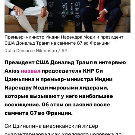
Премьер-министр Индии Нарендра Моди и президент
США Дональд Трамп на саммите G7 во Франции
Julia Demaree Nikhinson / AP
Президент США Дональд Трамп в интервью
Axios
назвал
председателя КНР Си
Цзиньпина и премьер-министра Индии
Нарендру Моди мировыми лидерами,
которые вызывают у него наибольшее
восхищение. Об этом он заявил после
саммита G7 во Франции.
Си Цзиньпина американский лидер
охарактеризовал как «делового человека до