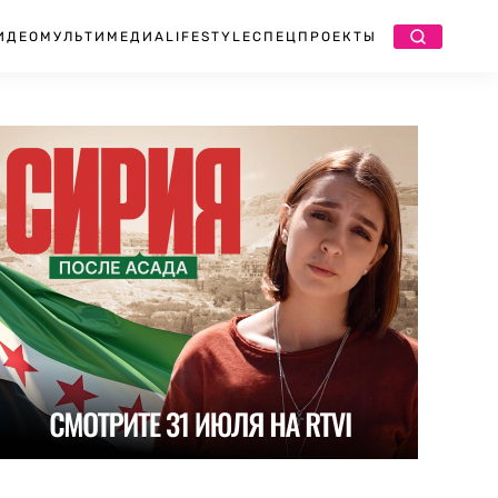
ИДЕО
МУЛЬТИМЕДИА
LIFESTYLE
СПЕЦПРОЕКТЫ