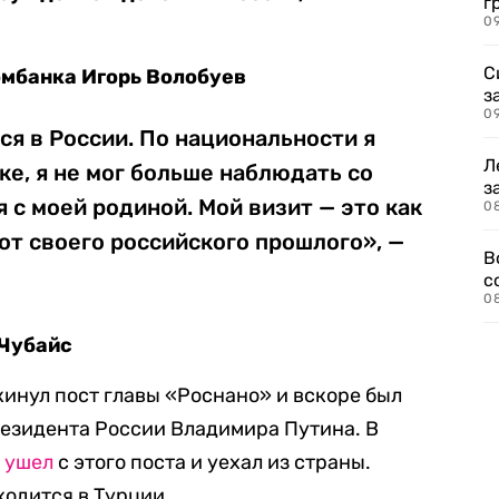
г
09
С
мбанка Игорь Волобуев
з
0
ся в России. По национальности я
Л
ке, я не мог больше наблюдать со
з
я с моей родиной. Мой визит — это как
0
 от своего российского прошлого», —
В
с
0
 Чубайс
кинул пост главы «Роснано» и вскоре был
езидента России Владимира Путина. В
с
ушел
с этого поста и уехал из страны.
ходится в Турции.