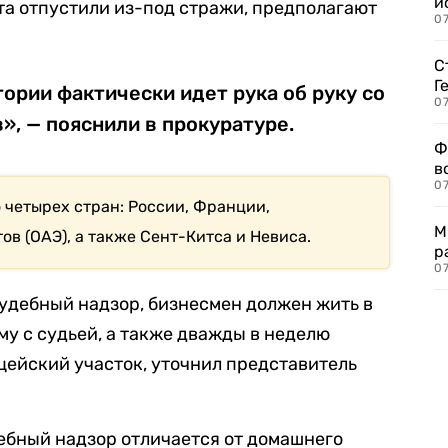
и
ста отпустили из-под стражи, предполагают
0
С
Г
тории фактически идет рука об руку со
07
», — пояснили в прокуратуре.
Ф
в
07
 четырех стран: России, Франции,
М
в (ОАЭ), а также Сент-Китса и Невиса.
р
07
судебный надзор, бизнесмен должен жить в
му с судьей, а также дважды в неделю
ейский участок, уточнил представитель
дебный надзор отличается от домашнего