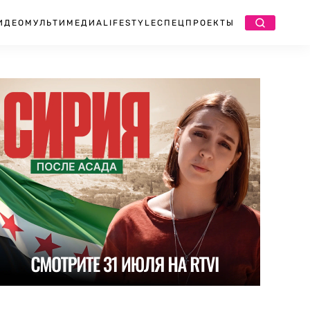
ИДЕО
МУЛЬТИМЕДИА
LIFESTYLE
СПЕЦПРОЕКТЫ