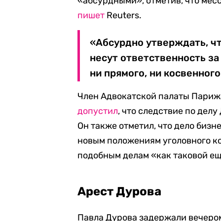
«абсурдными», отметив, что мес
пишет
Reuters.
«Абсурдно утверждать, ч
несут ответственность за
ни прямого, ни косвенног
Член Адвокатской палаты Парижа
допустил
, что следствие по делу
Он также отметил, что дело бизн
новым положениям уголовного ко
подобным делам «как таковой ещ
Арест Дурова
Павла Дурова задержали вечером