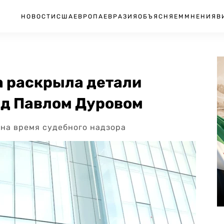
НОВОСТИ
США
ЕВРОПА
ЕВРАЗИЯ
ОБЪЯСНЯЕМ
МНЕНИЯ
В
 раскрыла детали
ад Павлом Дуровом
а на время судебного надзора