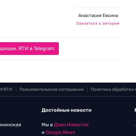
Анастасия Евсина
Связаться с автором
дящее. RTVI в Telegram
И RTVI
|
Пользовательское соглашение
|
Политика обработки
Достойные новости
Ленинская
Мы в
Дзен.Новостях
и
Google.News