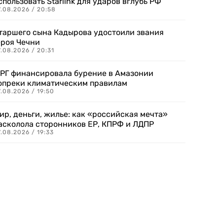
спользовать Starlink для ударов вглубь РФ
7.08.2026 / 20:58
таршего сына Кадырова удостоили звания
ероя Чечни
.08.2026 / 20:31
РГ финансировала бурение в Амазонии
опреки климатическим правилам
.08.2026 / 19:50
ир, деньги, жилье: как «российская мечта»
асколола сторонников ЕР, КПРФ и ЛДПР
.08.2026 / 19:33