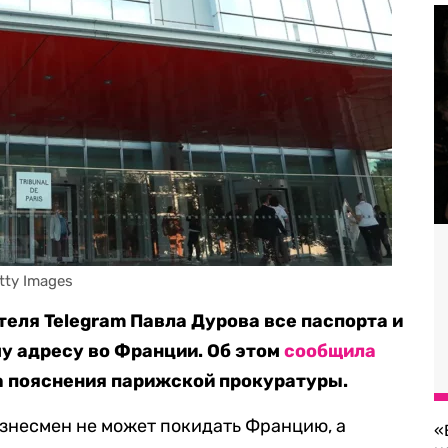
tty Images
теля Telegram Павла Дурова все паспорта и
му адресу во Франции. Об этом
сообщила
на пояснения парижской прокуратуры.
изнесмен не может покидать Францию, а
«