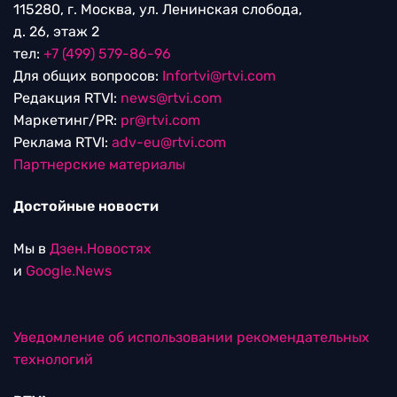
115280, г. Москва, ул. Ленинская слобода,
д. 26, этаж 2
тел:
+7 (499) 579-86-96
Для общих вопросов:
Infortvi@rtvi.com
Редакция RTVI:
news@rtvi.com
Маркетинг/PR:
pr@rtvi.com
Реклама RTVI:
adv-eu@rtvi.com
Партнерские материалы
Достойные новости
Мы в
Дзен.Новостях
и
Google.News
Уведомление об использовании рекомендательных
технологий