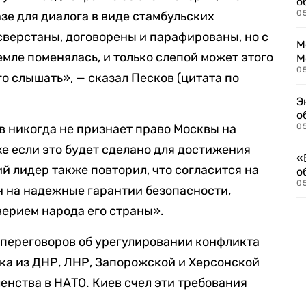
о
0
зе для диалога в виде стамбульских
сверстаны, договорены и парафированы, но с
М
земле поменялась, и только слепой может этого
М
05
ого слышать», — сказал Песков (цитата по
Э
о
ев никогда не признает право Москвы на
05
е если это будет сделано для достижения
«
й лидер также повторил, что согласится на
о
05
н на надежные гарантии безопасности,
верием народа его страны».
 переговоров об урегулировании конфликта
ка из ДНР, ЛНР, Запорожской и Херсонской
ленства в НАТО. Киев счел эти требования