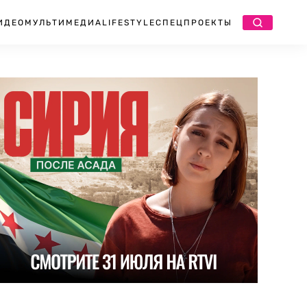
ИДЕО
МУЛЬТИМЕДИА
LIFESTYLE
СПЕЦПРОЕКТЫ