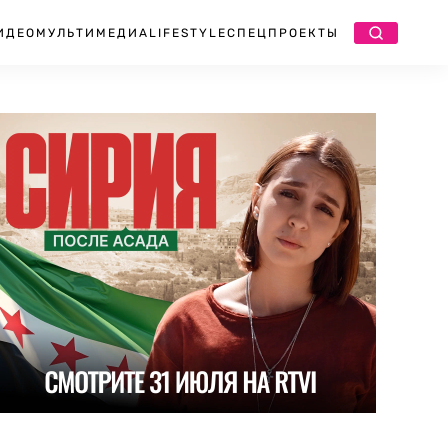
ИДЕО
МУЛЬТИМЕДИА
LIFESTYLE
СПЕЦПРОЕКТЫ