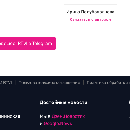
Ирина Полубояринова
Связаться с автором
дящее. RTVI в Telegram
И RTVI
|
Пользовательское соглашение
|
Политика обработки
Достойные новости
Ленинская
Мы в
Дзен.Новостях
и
Google.News