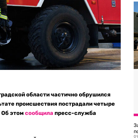
оградской области частично обрушился
ьтате происшествия пострадали четыре
. Об этом
сообщила
пресс-служба
З
п
0