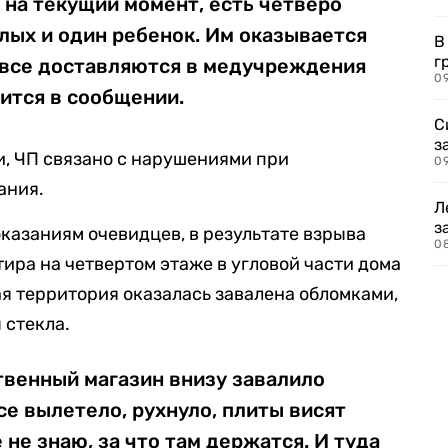
на текущий момент, есть четверо
лых и один ребенок. Им оказывается
В
г
 все доставляются в медучреждения
09
ится в сообщении.
С
з
, ЧП связано с нарушениями при
0
ания.
Л
з
оказаниям очевидцев, в результате взрыва
0
ира на четвертом этаже в угловой части дома
я территория оказалась завалена обломками,
 стекла.
твенный магазин внизу завалило
се вылетело, рухнуло, плиты висят
не знаю, за что там держатся. И туда