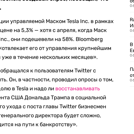
о
06
.
R
ии управляемой Маском Tesla Inc. в рамках
И
ене на 5,3% — хотя с апреля, когда Маск
0
 Inc., они подешевели на 58%. Bloomberg
В
er «отвлекает его от управления крупнейшим
Е
06
уже в течение нескольких месяцев».
П
 обращался к пользователям Twitter с
о
ть. Он, в частности, проводил опросы о том,
06
олю в Tesla и надо ли
восстанавливать
ента США Дональда Трампа в социальной
го ухода с поста главы Twitter бизнесмен
 генерального директора будет сложно,
ится на пути к банкротству».