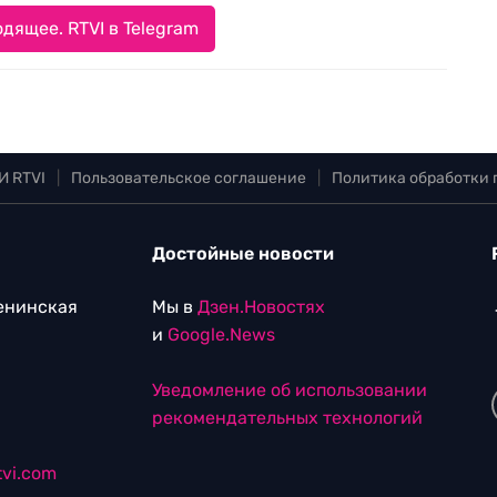
дящее. RTVI в Telegram
И RTVI
|
Пользовательское соглашение
|
Политика обработки
Достойные новости
Ленинская
Мы в
Дзен.Новостях
и
Google.News
Уведомление об использовании
рекомендательных технологий
vi.com