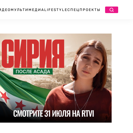
ИДЕО
МУЛЬТИМЕДИА
LIFESTYLE
СПЕЦПРОЕКТЫ