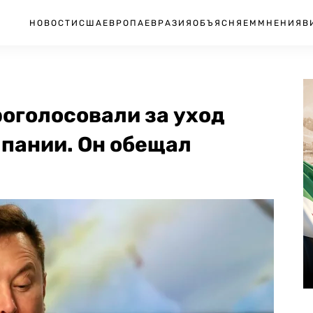
НОВОСТИ
США
ЕВРОПА
ЕВРАЗИЯ
ОБЪЯСНЯЕМ
МНЕНИЯ
В
роголосовали за уход
мпании. Он обещал