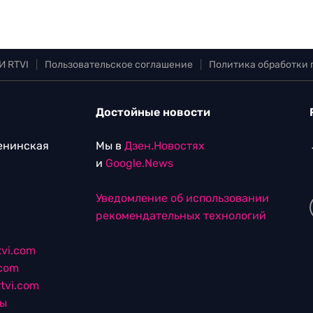
И RTVI
|
Пользовательское соглашение
|
Политика обработки
Достойные новости
Ленинская
Мы в
Дзен.Новостях
и
Google.News
Уведомление об использовании
рекомендательных технологий
vi.com
.com
tvi.com
лы