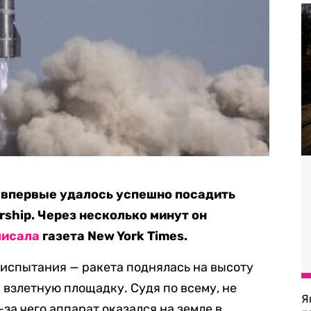
 впервые удалось успешно посадить
ship. Через несколько минут он
писала
газета New York Times.
 испытания — ракета поднялась на высоту
а взлетную площадку. Судя по всему, не
Я
за чего аппарат оказался на земле в