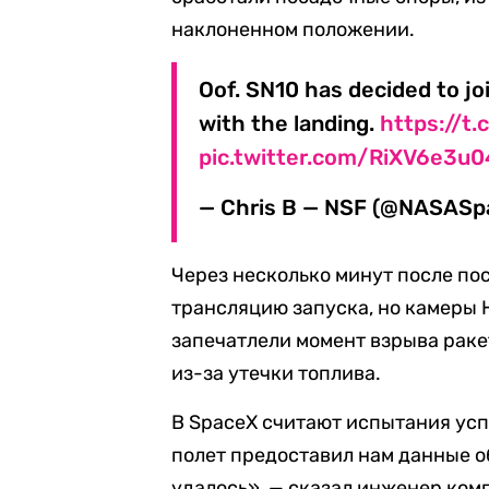
наклоненном положении.
Oof. SN10 has decided to jo
with the landing.
https://t
pic.twitter.com/RiXV6e3u0
— Chris B — NSF (@NASASpa
Через несколько минут после п
трансляцию запуска, но камеры
запечатлели момент взрыва ракет
из-за утечки топлива.
В SpaceX считают испытания у
полет предоставил нам данные о
удалось», — сказал инженер ко