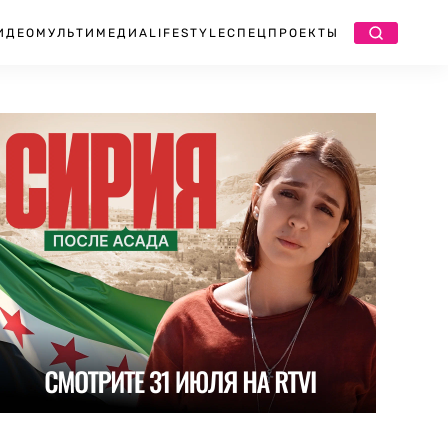
ИДЕО
МУЛЬТИМЕДИА
LIFESTYLE
СПЕЦПРОЕКТЫ