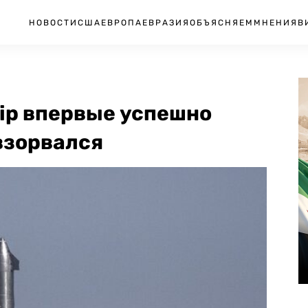
НОВОСТИ
США
ЕВРОПА
ЕВРАЗИЯ
ОБЪЯСНЯЕМ
МНЕНИЯ
В
hip впервые успешно
взорвался