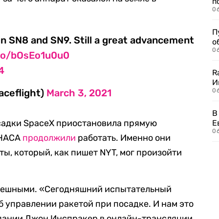
п
0
П
in SN8 and SN9. Still a great advancement
о
06
.co/bOsEo1u0u0
4
R
И
ceflight)
March 3, 2021
0
В
осадки SpaceX приостановила прямую
Е
06
 НАСА
продолжили
работать. Именно они
ы, который, как пишет NYT, мог произойти
спешными. «Сегодняшний испытательный
б управлении ракетой при посадке. И нам это
мпании Джон Инспракер в онлайн-трансляции.