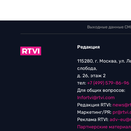
Выходные данные СМ
Редакция
115280, г. Москва, ул. 
слобода,
д. 26, этаж 2
тел:
+7 (499) 579-86-96
Для общих вопросов:
Infortvi@rtvi.com
Редакция RTVI:
news@rt
Маркетинг/PR:
pr@rtvi
Реклама RTVI:
adv-eu@r
Партнерские материа