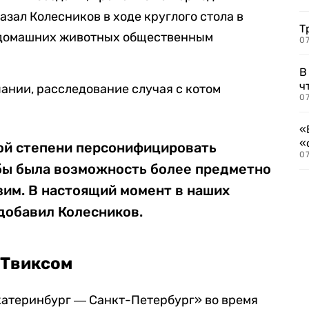
зал Колесников в ходе круглого стола в
Т
 домашних животных общественным
07
В
ч
ании, расследование случая с котом
07
«
«
ой степени персонифицировать
07
бы была возможность более предметно
зим. В настоящий момент в наших
 добавил Колесников.
 Твиксом
катеринбург ― Санкт-Петербург» во время