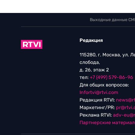
Выходные данные СМ
Редакция
115280, г. Москва, ул. 
слобода,
д. 26, этаж 2
тел:
+7 (499) 579-86-96
Для общих вопросов:
Infortvi@rtvi.com
Редакция RTVI:
news@rt
Маркетинг/PR:
pr@rtvi
Реклама RTVI:
adv-eu@r
Партнерские материа