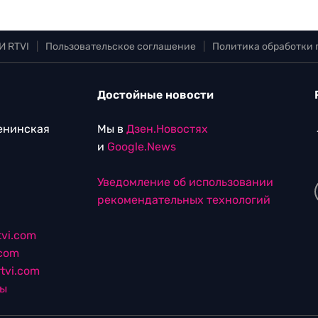
И RTVI
|
Пользовательское соглашение
|
Политика обработки
Достойные новости
Ленинская
Мы в
Дзен.Новостях
и
Google.News
Уведомление об использовании
рекомендательных технологий
vi.com
.com
tvi.com
лы