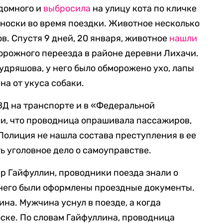
здомного и
выбросила
на улицу кота по кличке
еноски во время поездки. Животное несколько
в. Спустя 9 дней, 20 января, животное
нашли
орожного переезда в районе деревни Лихачи.
удряшова, у него было обморожено ухо, лапы
на от укуса собаки.
ВД на транспорте и в «Федеральной
и, что проводница опрашивала пассажиров,
 Полиция не нашла состава преступления в ее
ь уголовное дело о самоуправстве.
ар Гайфуллин, проводники поезда знали о
а него были оформлены проездные документы.
на. Мужчина уснул в поезде, а когда
оске. По словам Гайфуллина, проводница