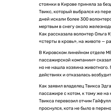
стоянки в Кирове приняла за бе
Твикс, который выбрался из пер
дней искали более 300 волонтеро
мертвым в снегу около железнод
Как рассказала волонтер Ольга К
«стерты в кровь», на животе — ра
В Кировском линейном отделе М
пассажирской компании» сказал
но не нашла хозяина животного.
действиях и отказалась возбудит
Как заявил владелец Твикса Эдг
пассажире с котом, к тому же н
Твикса перевозил отчим Гайфулли
проснулся, кота не было в перен