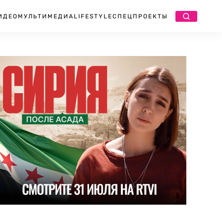
ИДЕО
МУЛЬТИМЕДИА
LIFESTYLE
СПЕЦПРОЕКТЫ