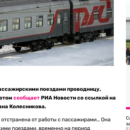
пассажирскими поездами проводницу,
 этом
сообщает
РИА Новости со ссылкой на
ана Колесникова.
С
 отстранена от работы с пассажирами… Она
з
кими поездами, временно на период
0