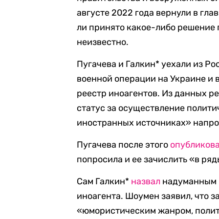
августе 2022 года вернули в гл
ли принято какое-либо решение 
неизвестно.
Пугачева и Галкин* уехали из Ро
военной операции на Украине и 
реестр иноагентов. Из данных ре
статус за осуществление политич
иностранных источниках» напро
Пугачева после этого
опубликов
попросила и ее зачислить «в ря
Сам Галкин*
назвал
надуманным п
иноагента. Шоумен заявил, что з
«юмористическим жанром, полити