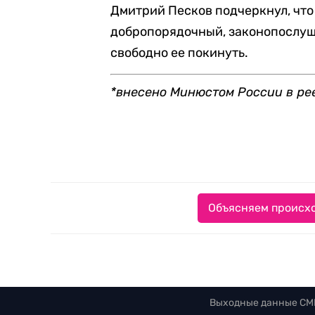
Дмитрий Песков подчеркнул, чт
добропорядочный, законопослуш
свободно ее покинуть.
*внесено Минюстом России в ре
Объясняем происхо
Выходные данные СМ