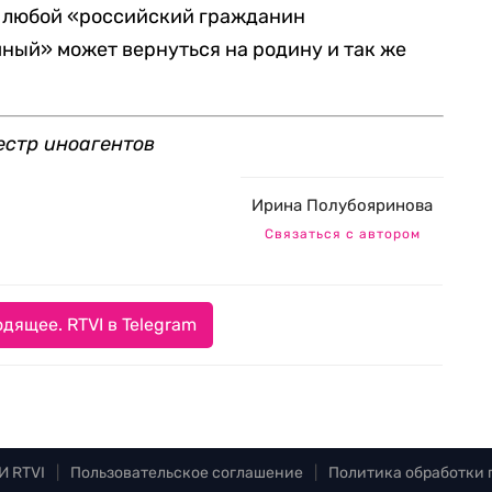
о любой «российский гражданин
ный» может вернуться на родину и так же
естр иноагентов
Ирина Полубояринова
Связаться с автором
дящее. RTVI в Telegram
И RTVI
|
Пользовательское соглашение
|
Политика обработки