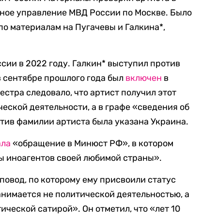
авное управление МВД России по Москве. Было
по материалам на Пугачевы и Галкина*,
ссии в 2022 году. Галкин* выступил против
в сентябре прошлого года был
включен
в
естра следовало, что артист получил этот
еской деятельности, а в графе «сведения об
тив фамилии артиста была указана Украина.
ала
«обращение в Минюст РФ», в котором
ды иноагентов своей любимой страны».
овод, по которому ему присвоили статус
анимается не политической деятельностью, а
ческой сатирой». Он отметил, что «лет 10