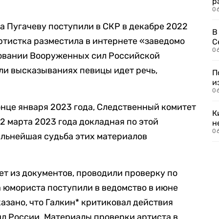
р
06
а Пугачеву поступили в СКР в декабре 2022
В
 артистка разместила в интернете «заведомо
С
06
овании Вооруженных сил Российской
или высказываниях певицы идет речь,
П
и
06
онце января 2023 года, Следственный комитет
К
2 марта 2023 года докладная по этой
н
06
альнейшая судьба этих материалов
ет из документов, проводили проверку по
а юмориста поступили в ведомство в июне
казано, что Галкин* критиковал действия
л России. Материалы проверки артиста в