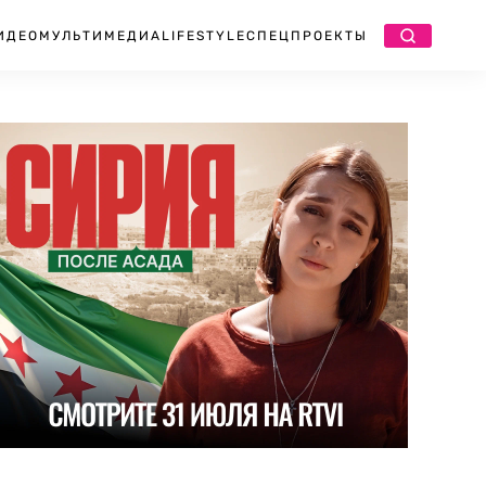
ИДЕО
МУЛЬТИМЕДИА
LIFESTYLE
СПЕЦПРОЕКТЫ