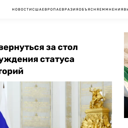
НОВОСТИ
США
ЕВРОПА
ЕВРАЗИЯ
ОБЪЯСНЯЕМ
МНЕНИЯ
В
вернуться за стол
суждения статуса
торий