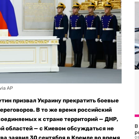
via AP
тин призвал Украину прекратить боевые
переговоров. В то же время российский
исоединяемых к стране территорий — ДНР,
В
й областей — с Киевом обсуждаться не
р
тва заявил 30 сентября в Кремле во время
08