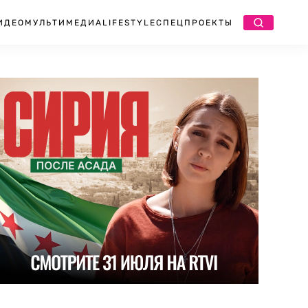
ИДЕО
МУЛЬТИМЕДИА
LIFESTYLE
СПЕЦПРОЕКТЫ