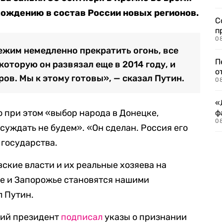
ождению в состав России новых регионов.
С
п
08
жим немедленно прекратить огонь, все
П
которую он развязал еще в 2014 году, и
о
ров. Мы к этому готовы», — сказал Путин.
08
«
о при этом «выбор народа в Донецке,
ф
0
суждать не будем». «Он сделан. Россия его
 государства.
ские власти и их реальные хозяева на
не и Запорожье становятся нашими
л Путин.
кий президент
подписал
указы о признании