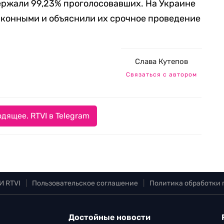
ержали 99,23% проголосовавших. На Украине
конными и объяснили их срочное проведение
Слава Кутепов
Связаться с автором
дящее. RTVI в Telegram
И RTVI
|
Пользовательское соглашение
|
Политика обработки
Достойные новости