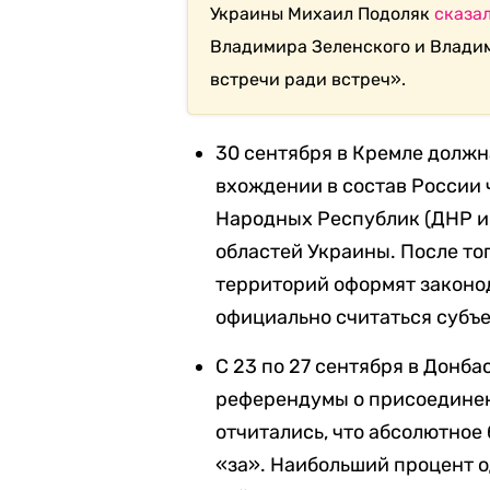
Украины Михаил Подоляк
сказа
Владимира Зеленского и Владим
встречи ради встреч».
30 сентября в Кремле должн
вхождении в состав России 
Народных Республик (ДНР и
областей Украины. После то
территорий оформят законод
официально считаться субъ
С 23 по 27 сентября в Донб
референдумы о присоединен
отчитались, что абсолютно
«за». Наибольший процент о