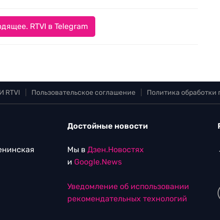
дящее. RTVI в Telegram
И RTVI
|
Пользовательское соглашение
|
Политика обработки
Достойные новости
Ленинская
Мы в
Дзен.Новостях
и
Google.News
Уведомление об использовании
рекомендательных технологий