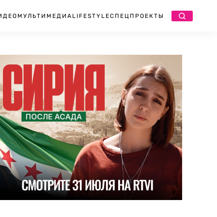
ИДЕО
МУЛЬТИМЕДИА
LIFESTYLE
СПЕЦПРОЕКТЫ