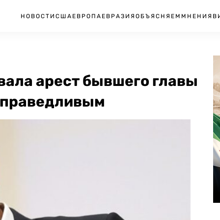
НОВОСТИ
США
ЕВРОПА
ЕВРАЗИЯ
ОБЪЯСНЯЕМ
МНЕНИЯ
В
вала арест бывшего главы
есправедливым