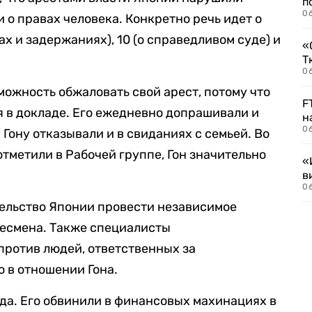
п
0
о правах человека. Конкретно речь идет о
ах и задержаниях), 10 (о справедливом суде) и
«
Т
06
можность обжаловать свой арест, потому что
F
ся в докладе. Его ежедневно допрашивали и
н
06
Гону отказывали и в свиданиях с семьей. Во
тметили в Рабочей группе, Гон значительно
«
в
06
тельство Японии провести независимое
есмена. Также специалисты
против людей, ответственных за
 в отношении Гона.
ода. Его обвинили в финансовых махинациях в