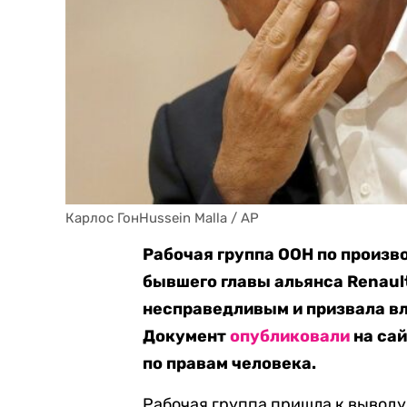
Карлос ГонHussein Malla / AP
Рабочая группа ООН по произ
бывшего главы альянса Renault
несправедливым и призвала в
Документ
опубликовали
на са
по правам человека.
Рабочая группа пришла к выводу