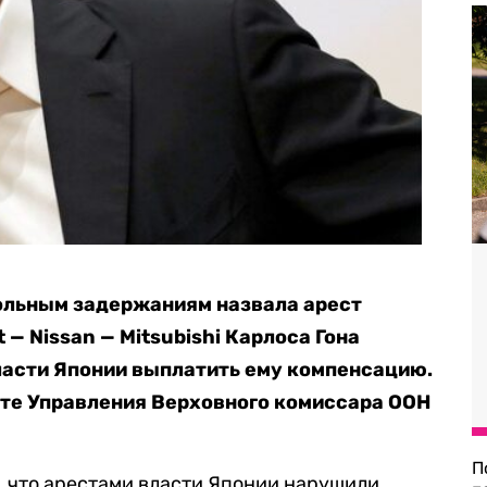
вольным задержаниям назвала арест
 — Nissan — Mitsubishi Карлоса Гона
ласти Японии выплатить ему компенсацию.
йте Управления Верховного комиссара ООН
П
, что арестами власти Японии нарушили