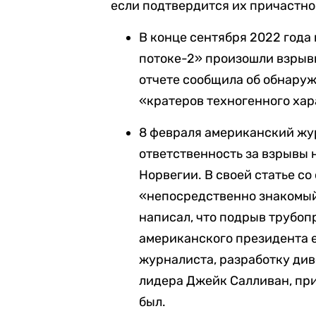
если подтвердится их причастно
В конце сентября 2022 года
потоке-2» произошли взрывы
отчете сообщила об обнару
«кратеров техногенного хар
8 февраля американский ж
ответственность за взрывы 
Норвегии. В своей статье со
«непосредственно знакомый
написал, что подрыв трубоп
американского президента е
журналиста, разработку ди
лидера Джейк Салливан, при
был.