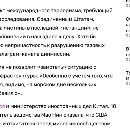
б
0
кт международного терроризма, требующий
расследования. Соединенным Штатам,
С
ч
а «истины в последней инстанции», не
о
бвинений в наш адрес к делу. Хотя бы
0
ую непричастность к разрушению газовых
В
телеграм-канале дипмиссии.
п
0
ия не позволит «замотать» ситуацию с
Т
раструктуры. «Особенно с учетом того, что
И
я, видимо, на морском дне нескольких
06
авил он.
ся
и министерство иностранных дел Китая. 10
тель ведомства Мао Нин сказала, что США
 и отчитаться перед мировым сообществом,