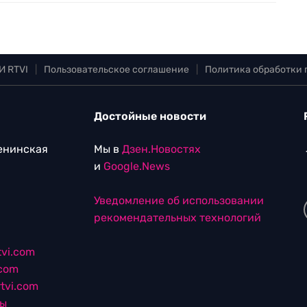
И RTVI
|
Пользовательское соглашение
|
Политика обработки
Достойные новости
Ленинская
Мы в
Дзен.Новостях
и
Google.News
Уведомление об использовании
рекомендательных технологий
vi.com
.com
tvi.com
лы