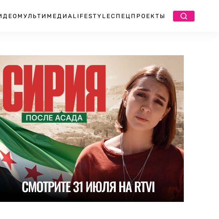
ИДЕО
МУЛЬТИМЕДИА
LIFESTYLE
СПЕЦПРОЕКТЫ