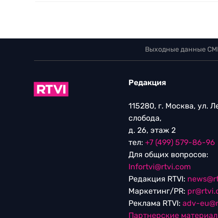
Выходные данные СМ
Редакция
115280, г. Москва, ул. 
слобода,
д. 26, этаж 2
тел:
+7 (499) 579-86-96
Для общих вопросов:
Infortvi@rtvi.com
Редакция RTVI:
news@rt
Маркетинг/PR:
pr@rtvi
Реклама RTVI:
adv-eu@r
Партнерские материа