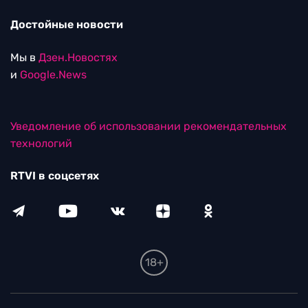
Достойные новости
Мы в
Дзен.Новостях
и
Google.News
Уведомление об использовании рекомендательных
технологий
RTVI в соцсетях
18+