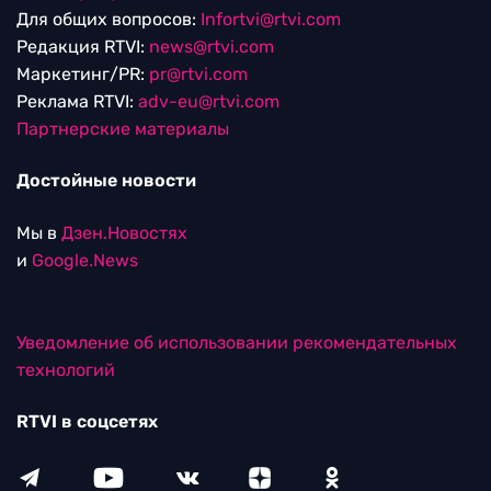
Для общих вопросов:
Infortvi@rtvi.com
Редакция RTVI:
news@rtvi.com
Маркетинг/PR:
pr@rtvi.com
Реклама RTVI:
adv-eu@rtvi.com
Партнерские материалы
Достойные новости
Мы в
Дзен.Новостях
и
Google.News
Уведомление об использовании рекомендательных
технологий
RTVI в соцсетях